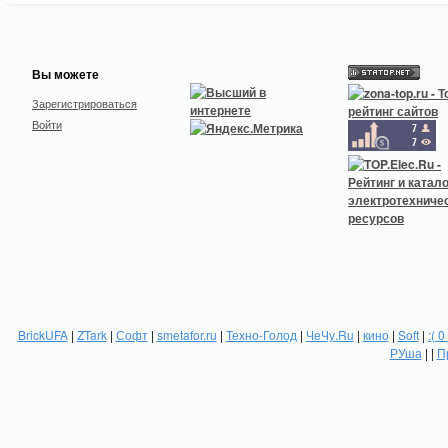
Вы можете
Зарегистрироваться
Войти
BrickUFA
|
ZTark
|
Софт
|
smetafor.ru
|
Техно-Голод
|
ЧеЧу.Ru
|
кино
|
Soft
|
:( 0
РУша
| |
П