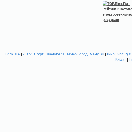
BrickUFA
|
ZTark
|
Софт
|
smetafor.ru
|
Техно-Голод
|
ЧеЧу.Ru
|
кино
|
Soft
|
:( 0
РУша
| |
П