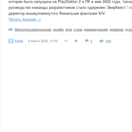
которая была запущена на PlayStation 2 и ПК в мае 2002 года, “нач
руководство команды разработчиков стало одержимо ЭверКвест,” г
директор вышеупомянутого Финальная фантазия XIV.
Читать дальше →
Многопользовательская
,
онлайн
,
игра
,
стала
,
доминирующим
,
режимом
,
кул
korea
9 марта 2025, 10:55
0
449