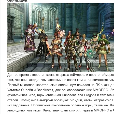
участниками.
Долгое время стереотип компьютерных геймеров, и просто геймеро
том, что они находились запертыми в своих комнатах самостоятель
Первый многопользовательский онлайн-бум начался на ПК в конце 1
Ультима Онлайн и ЭверКвест, две основополагающие MMORPG. Эв
фэнтезийная игра, вдохновленная Dungeons and Dragons и текстов
старой школы; онлайн-игроки образуют гильдии, чтобы отправиться 
исследования. Популярные консольные ролевые игры, такие как Ф
явно одиночные игры. Финальная фантазия XI, первый MMORPG в 