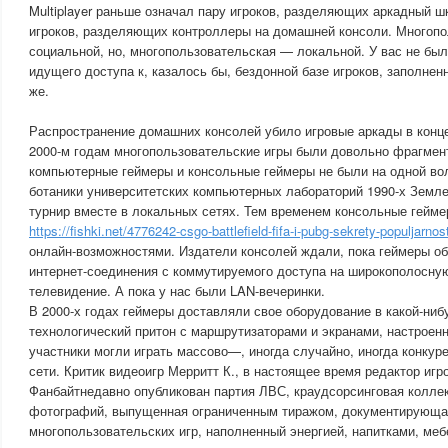
Multiplayer раньше означал пару игроков, разделяющих аркадный ш
игроков, разделяющих контроллеры на домашней консоли. Многопо
социальной, но, многопользовательская — локальной. У вас не был
идущего доступа к, казалось бы, бездонной базе игроков, заполнен
же.
Распространение домашних консолей убило игровые аркады в конце 
2000-м годам многопользовательские игры были довольно фрагмен
компьютерные геймеры и консольные геймеры не были на одной во
ботаники университетских компьютерных лабораторий 1990-х Земл
турнир вместе в локальных сетях. Тем временем консольные гейм
https://fishki.net/4776242-csgo-battlefield-fifa-i-pubg-sekrety-populjarnos
онлайн-возможностями. Издатели консолей ждали, пока геймеры о
интернет-соединения с коммутируемого доступа на широкополосную
телевидение. А пока у нас были LAN-вечеринки.
В 2000-х годах геймеры доставляли свое оборудование в какой-ниб
технологический притон с маршрутизаторами и экранами, настроенн
участники могли играть массово—, иногда случайно, иногда конкур
сети. Критик видеоигр Мерритт К., в настоящее время редактор игр
Фанбайтнедавно опубликован партия ЛВС, краудсорсинговая колле
фотографий, выпущенная ограниченным тиражом, документирующа
многопользовательских игр, наполненный энергией, напитками, ме