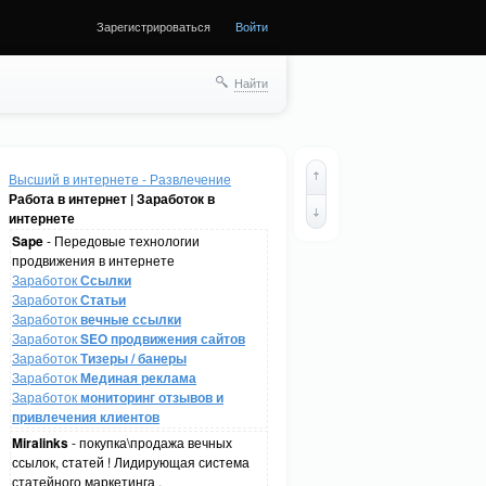
Зарегистрироваться
Войти
Найти
Высший в интернете - Развлечение
Работа в интернет | Заработок в
интернете
Sape
- Передовые технологии
продвижения в интернете
Заработок
Ссылки
Заработок
Статьи
Заработок
вечные ссылки
Заработок
SEO продвижения сайтов
Заработок
Тизеры / банеры
Заработок
Мединая реклама
Заработок
мониторинг отзывов и
привлечения клиентов
Miralinks
- покупка\продажа вечных
ссылок, статей ! Лидирующая система
статейного маркетинга .