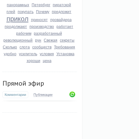
панорамных
Петербург
пиратской
плей
покупать
Почему
предложит
прикол
приносят
провайдера
продолжают
производство
работает
рабочим
разработанный
революционный
рун
Свежая
секреты
Сколько
слота
сообществ
Требования
удобно
усилитель
условия
Установка
хороши
цена
Прямой эфир
Комментарии
Публикации