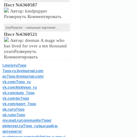
Пост №6360587
Автор: kindpupper
Развернуть Комментировать
JoyReactor - смешные картинки ...
Пост №6360521
Автор: dreman A mage who
has lived for over a ten thousand
yearsРазвернуть
Комментировать
t.me/s/ru7ooo
7ooo-ru.livejournal.com
pc7ooo.livejournal.com/
vk.com/7ooo_ru
vk.com/kkiinnoo_ru
vk.com/auto_7ooo
vk.com/pc7ooo
vk.com/sport_7ooo
ok.ru/ru7ooo
ok.ru/pc7ooo
my.mail.ru/community/7ooo/
pinterest.ru/7ooo_ru/высший-в-
интернете/
ru.pinterest.com/cetkijpk/пк-и-игры/