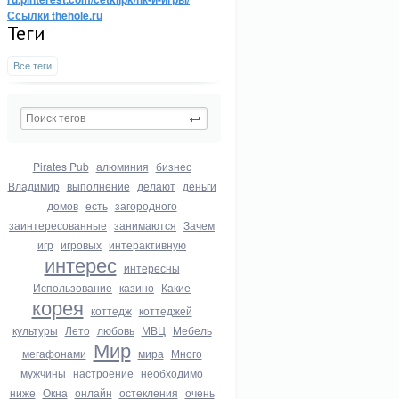
Ссылки thehole.ru
Теги
Все теги
Pirates Pub
алюминия
бизнес
Владимир
выполнение
делают
деньги
домов
есть
загородного
заинтересованные
занимаются
Зачем
игр
игровых
интерактивную
интерес
интересны
Использование
казино
Какие
корея
коттедж
коттеджей
культуры
Лето
любовь
МВЦ
Мебель
Мир
мегафонами
мира
Много
мужчины
настроение
необходимо
ниже
Окна
онлайн
остекления
очень