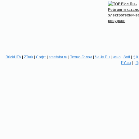
BrickUFA
|
ZTark
|
Софт
|
smetafor.ru
|
Техно-Голод
|
ЧеЧу.Ru
|
кино
|
Soft
|
:( 0
РУша
| |
П