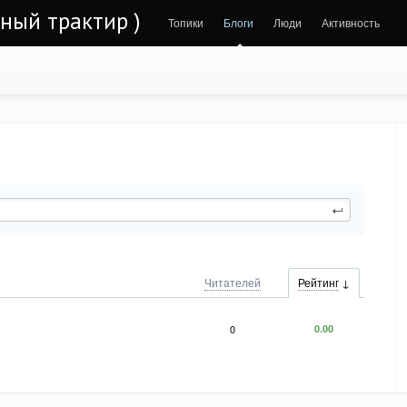
ьный трактир )
Топики
Блоги
Люди
Активность
Читателей
Рейтинг
0
0.00