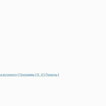
в интернете
|
Программы
|
[0_0]
|
Приколы
|