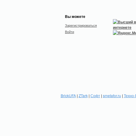
Вы можете
Зарегистрироваться
Войти
BrickUFA
|
ZTark
|
Софт
|
smetafor.ru
|
Техно-