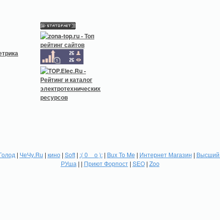
Голод
|
ЧеЧу.Ru
|
кино
|
Soft
|
:( 0 _ о ):
|
Bux To Me
|
Интернет Магазин
|
Высший 
РУша
| |
Приют Форпост
|
SEO
|
Zoo