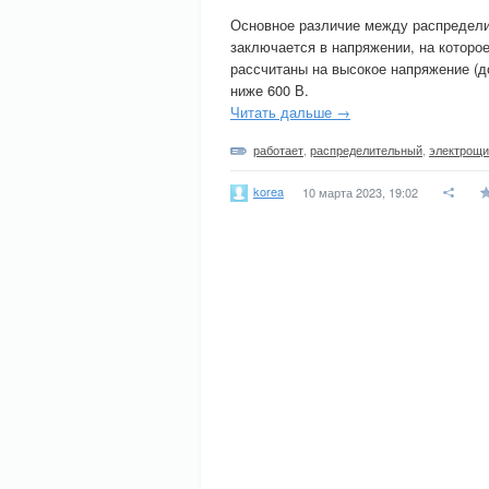
Основное различие между распредел
заключается в напряжении, на которо
рассчитаны на высокое напряжение (д
ниже 600 В.
Читать дальше →
работает
,
распределительный
,
электрощи
korea
10 марта 2023, 19:02