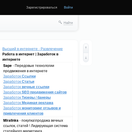
Зарегистрироваться
Войти
Найти
Высший в интернете - Развлечение
Работа в интернет | Заработок в
интернете
Sape
- Передовые технологии
продвижения в интернете
Заработок
Ссылки
Заработок
Статьи
Заработок
вечные ссылки
Заработок
SEO продвижения сайтов
Заработок
Тизеры / банеры
Заработок
Мединая реклама
Заработок
мониторинг отзывов и
привлечения клиентов
Miralinks
- покупка\продажа вечных
ссылок, статей ! Лидирующая система
статейного маркетинга .