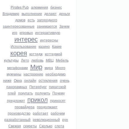
Pirates Pub
алюминия
бизнес
Владимир
выполнение
делают
деньги
домов
есть
загородного
заинтересованные
занимаются
Зачем
игр
игровых
интерактивную
интерес
интересны
Использование
казино
Какие
корея
коттедж
коттеджей
культуры
Лето
любовь
МВЦ
Мебель
Мир
мегафонами
мира
Много
мужчины
настроение
необходимо
ниже
Окна
онлайн
остекления
очень
панорамных
Петербург
пиратской
плей
покупать
получить
Почему
прикол
предложит
приносят
провайдера
продолжают
производство
работает
рабочим
разработанный
революционный
рун
Свежая
секреты
Сколько
слота