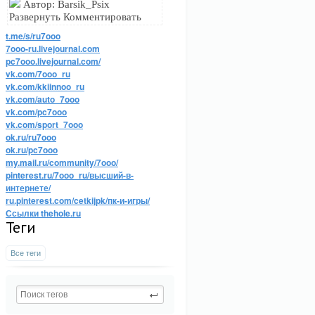
Автор: Barsik_Psix
Развернуть Комментировать
t.me/s/ru7ooo
7ooo-ru.livejournal.com
pc7ooo.livejournal.com/
vk.com/7ooo_ru
vk.com/kkiinnoo_ru
vk.com/auto_7ooo
vk.com/pc7ooo
vk.com/sport_7ooo
ok.ru/ru7ooo
ok.ru/pc7ooo
my.mail.ru/community/7ooo/
pinterest.ru/7ooo_ru/высший-в-
интернете/
ru.pinterest.com/cetkijpk/пк-и-игры/
Ссылки thehole.ru
Теги
Все теги