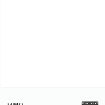
Вы можете