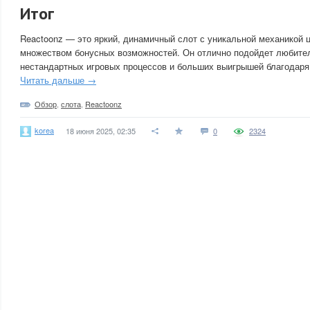
Итог
Reactoonz — это яркий, динамичный слот с уникальной механикой 
множеством бонусных возможностей. Он отлично подойдет любител
нестандартных игровых процессов и больших выигрышей благодаря
Читать дальше →
Обзор
,
слота
,
Reactoonz
korea
18 июня 2025, 02:35
0
2324