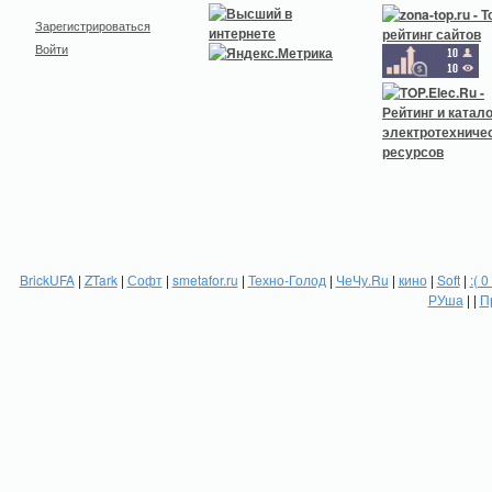
Зарегистрироваться
Войти
BrickUFA
|
ZTark
|
Софт
|
smetafor.ru
|
Техно-Голод
|
ЧеЧу.Ru
|
кино
|
Soft
|
:( 0
РУша
| |
П