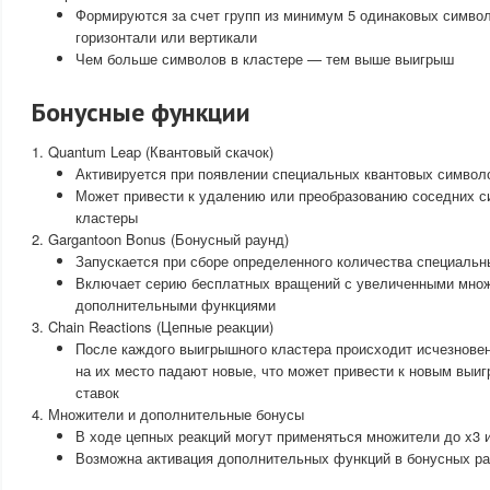
Формируются за счет групп из минимум 5 одинаковых симво
горизонтали или вертикали
Чем больше символов в кластере — тем выше выигрыш
Бонусные функции
1. Quantum Leap (Квантовый скачок)
Активируется при появлении специальных квантовых символ
Может привести к удалению или преобразованию соседних с
кластеры
2. Gargantoon Bonus (Бонусный раунд)
Запускается при сборе определенного количества специаль
Включает серию бесплатных вращений с увеличенными мно
дополнительными функциями
3. Chain Reactions (Цепные реакции)
После каждого выигрышного кластера происходит исчезнове
на их место падают новые, что может привести к новым выи
ставок
4. Множители и дополнительные бонусы
В ходе цепных реакций могут применяться множители до x3 
Возможна активация дополнительных функций в бонусных р