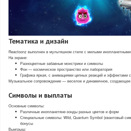
Тематика и дизайн
Reactoonz выполнен в мультяшном стиле с милыми инопланетным
На экране:
Разноцветные забавные монстрики и символы
Фон — космическое пространство или лаборатория
Графика яркая, с анимациями цепных реакций и эффектами 
Музыкальное сопровождение — веселое и динамичное, создающее
Символы и выплаты
Основные символы:
Различные инопланетяне-зонды разных цветов и форм
Специальные символы: Wild, Quantum Symbol (квантовый сим
бонусы
Выигрыш: