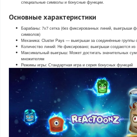
специальные символы и бонусные функции.
Основные характеристики
Барабаны: 7x7 сетка (без фиксированных линий, выигрыши 
символов)
Механика: Cluster Pays — выигрыши за соединённые группы
Количество линий: Не фиксировано; выигрыши создаются из
Максимальный выигрыш: Может достигать значительных сум
множителям
Режимы игры: Стандартная игра и серия бонусных функций