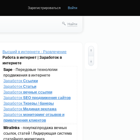
Зарегистрироваться
Войти
Найти
Высший в интернете - Развлечение
Работа в интернет | Заработок в
интернете
Sape
- Передовые технологии
продвижения в интернете
Заработок
Ссылки
Заработок
Статьи
Заработок
вечные ссылки
Заработок
SEO продвижения сайтов
Заработок
Тизеры / банеры
Заработок
Мединая реклама
Заработок
мониторинг отзывов и
привлечения клиентов
Miralinks
- покупка\продажа вечных
ссылок, статей ! Лидирующая система
статейного маркетинга .