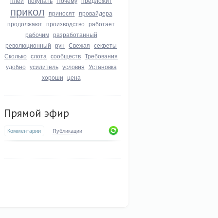
плей
покупать
Почему
предложит
прикол
приносят
провайдера
продолжают
производство
работает
рабочим
разработанный
революционный
рун
Свежая
секреты
Сколько
слота
сообществ
Требования
удобно
усилитель
условия
Установка
хороши
цена
Прямой эфир
Комментарии
Публикации