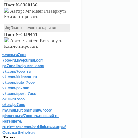
Пост №6360136
Автор: Mr.Meier Развернуть
Комментировать
JoyReactor - смешные картинки ...
Пост №6359451
Автор: lautren Развернуть
Комментировать
t.me/s/ru7ooo
7ooo-ru.livejournal.com
pc7ooo.livejournal.com/
vk.com/7ooo_ru
vk.com/kkiinnoo_ru
vk.com/auto_7ooo
vk.com/pc7ooo
vk.com/sport_7ooo
ok.ru/ru7ooo
ok.ru/pc7ooo
my.mail.ru/community/7ooo/
pinterest.ru/7ooo_ru/высший-в-
интернете/
ru.pinterest.com/cetkijpk/пк-и-игры/
Ссылки thehole.ru