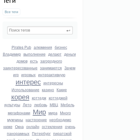
Теги
Все теги
Pirates Pub
алюминия
бизнес
Владимир
выполнение
делают
деньги
домов
есть
загородного
заинтересованные
занимаются
Зачем
игр
игровых
интерактивную
интерес
интересны
Использование
казино
Какие
корея
коттедж
коттеджей
культуры
Лето
любовь
МВЦ
Мебель
Мир
мегафонами
мира
Много
мужчины
настроение
необходимо
ниже
Окна
онлайн
остекления
очень
панорамных
Петербург
пиратской