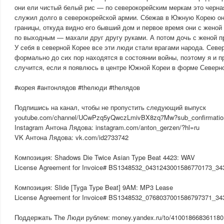
они ели чистый белый рис — по северокорейским меркам это черн
служил долго в северокорейской армии. Сбежав в Южную Корею о
границы, откуда видно его бывший дом и первое время они с женой
по выходным — махали друг другу руками. А потом дочь с женой 
У себя в северной Корее все эти люди стали врагами народа. Сев
формально до сих пор находятся в состоянии войны, поэтому я и пр
случится, если я появлюсь в центре Южной Кореи в форме Северн
#корея #антонлядов #theлюди #theлядов
Подпишись на канал, чтобы не пропустить следующий выпуск
youtube.com/channel/UCwPzq5yQwczLmivBX8zq7Mw?sub_confirmati
Instagram Антона Лядова: instagram.com/anton_gerzen/?hl=ru
VK Антона Лядова: vk.com/id2733742
Композиция: Shadows Die Twice Asian Type Beat 4423: WAV
License Agreement for Invoice# BS1348532_0431243001586770173_3
Композиция: Slide [Tyga Type Beat] 9AM: MP3 Lease
License Agreement for Invoice# BS1348532_0768037001586797371_3
Поддержать The Люди рублем: money.yandex.ru/to/410018668361180