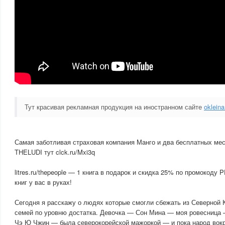
Тут красивая рекламная продукция на иностранном сайте
oklein
Самая заботливая страховая компания Манго и два бесплатных ме
THELUDI тут clck.ru/Mxi3q
litres.ru/thepeople — 1 книга в подарок и скидка 25% по промокоду
книг у вас в руках!
Сегодня я расскажу о людях которые смогли сбежать из Северной К
семей по уровню достатка. Девочка — Сон Мина — моя ровесница 
Чэ Ю Чжин — была северокорейской мажоркой — и пока народ вокр