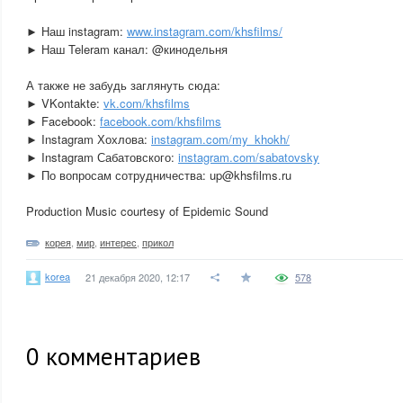
► Наш instagram:
www.instagram.com/khsfilms/
► Наш Teleram канал: @кинодельня
А также не забудь заглянуть сюда:
► VKontakte:
vk.com/khsfilms
► Facebook:
facebook.com/khsfilms
► Instagram Хохлова:
instagram.com/my_khokh/
► Instagram Сабатовского:
instagram.com/sabatovsky
► По вопросам сотрудничества: up@khsfilms.ru
Production Music courtesy of Epidemic Sound
корея
,
мир
,
интерес
,
прикол
korea
21 декабря 2020, 12:17
578
0
комментариев