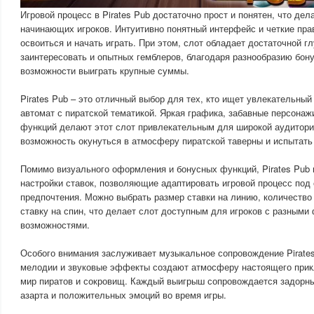
Игровой процесс в Pirates Pub достаточно прост и понятен, что де
начинающих игроков. Интуитивно понятный интерфейс и четкие пр
освоиться и начать играть. При этом, слот обладает достаточной г
заинтересовать и опытных гемблеров, благодаря разнообразию бон
возможности выиграть крупные суммы.
Pirates Pub – это отличный выбор для тех, кто ищет увлекательны
автомат с пиратской тематикой. Яркая графика, забавные персонаж
функций делают этот слот привлекательным для широкой аудитории
возможность окунуться в атмосферу пиратской таверны и испытать
Помимо визуального оформления и бонусных функций, Pirates Pub 
настройки ставок, позволяющие адаптировать игровой процесс под
предпочтения. Можно выбрать размер ставки на линию, количество
ставку на спин, что делает слот доступным для игроков с разным
возможностями.
Особого внимания заслуживает музыкальное сопровождение Pirate
мелодии и звуковые эффекты создают атмосферу настоящего прикл
мир пиратов и сокровищ. Каждый выигрыш сопровождается задорны
азарта и положительных эмоций во время игры.