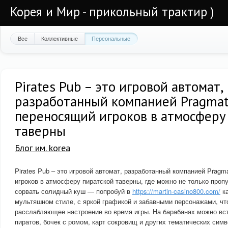
Корея и Мир - прикольный трактир )
Все
Коллективные
Персональные
Pirates Pub – это игровой автомат,
разработанный компанией Pragmati
переносящий игроков в атмосферу
таверны
Блог им. korea
Pirates Pub – это игровой автомат, разработанный компанией Pragm
игроков в атмосферу пиратской таверны, где можно не только пропу
сорвать солидный куш — попробуй в
https://martin-casino800.com/
ка
мультяшном стиле, с яркой графикой и забавными персонажами, что
расслабляющее настроение во время игры. На барабанах можно вс
пиратов, бочек с ромом, карт сокровищ и других тематических симв