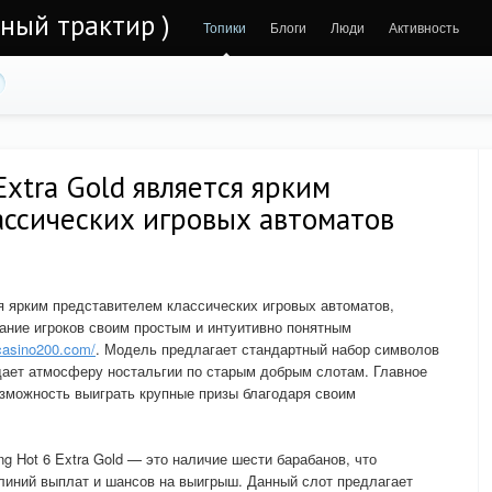
ьный трактир )
Топики
Блоги
Люди
Активность
 Extra Gold является ярким
ассических игровых автоматов
тся ярким представителем классических игровых автоматов,
ание игроков своим простым и интуитивно понятным
-casino200.com/
. Модель предлагает стандартный набор символов
дает атмосферу ностальгии по старым добрым слотам. Главное
зможность выиграть крупные призы благодаря своим
ng Hot 6 Extra Gold — это наличие шести барабанов, что
линий выплат и шансов на выигрыш. Данный слот предлагает