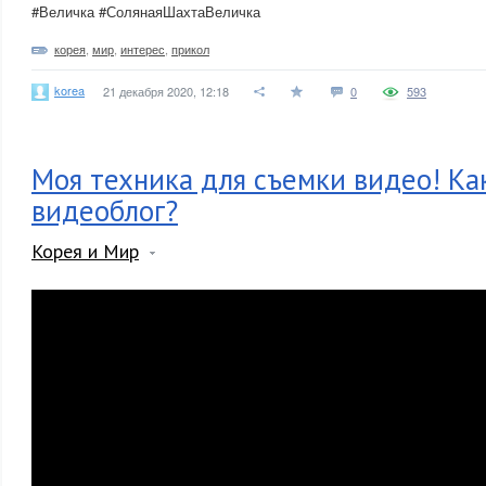
#Величка #СолянаяШахтаВеличка
корея
,
мир
,
интерес
,
прикол
korea
21 декабря 2020, 12:18
0
593
Моя техника для съемки видео! Ка
видеоблог?
Корея и Мир