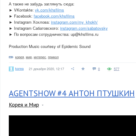
А также не забудь заглянуть сюда:
► VKontakte:
vk.com/khsfilms
► Facebook:
facebook.com/khsfilms
► Instagram Хохлова:
instagram.com/my_khokh/
► Instagram Сабатовского:
instagram.com/sabatovsky
► По вопросам сотрудничества: up@khsfilms.ru
Production Music courtesy of Epidemic Sound
корея
,
мир
,
интерес
,
прикол
korea
21 декабря 2020, 12:17
0
577
AGENTSHOW #4 АНТОН ПТУШКИН
Корея и Мир