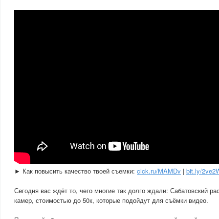
► Как повысить качество твоей съемки:
clck.ru/MAMDv
|
bit.ly/2ve2
Сегодня вас ждёт то, чего многие так долго ждали: Сабатовский ра
камер, стоимостью до 50к, которые подойдут для съёмки видео.