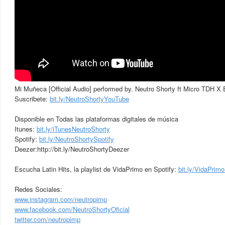
Mi Muñeca [Official Audio] performed by. Neutro Shorty ft Micro TDH X 
Suscribete:
bit.ly/NeutroShortyYouTube
Disponible en Todas las plataformas digitales de música
Itunes:
bit.ly/iTunesNeutroShorty
Spotify:
bit.ly/NeutroShortySpotify
Deezer:http://bit.ly/NeutroShortyDeezer
Escucha Latin Hits, la playlist de VidaPrimo en Spotify:
bit.ly/VidaPrimo
Redes Sociales:
www.instagram.com/neutropimp
www.facebook.com/NeutroShortyOficial
twitter.com/neutropimp