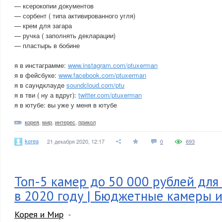
— ксерокопии документов
— сорбент ( типа активированного угля)
— крем для загара
— ручка ( заполнять декларации)
— пластырь в бобине
я в инстаграмме:
www.instagram.com/ptuxerman
я в фейсбуке:
www.facebook.com/ptuxerman
я в саундклауде
soundcloud.com/ptu
я в тви ( ну а вдруг):
twitter.com/ptuxerman
я в ютубе: вы уже у меня в ютубе
корея
,
мир
,
интерес
,
прикол
korea
21 декабря 2020, 12:17
0
693
Топ-5 камер до 50 000 рублей для
в 2020 году | Бюджетные камеры и
Корея и Мир