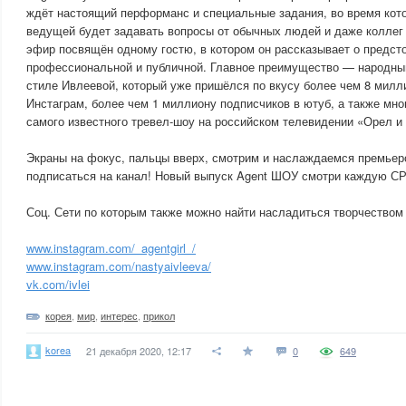
ждёт настоящий перформанс и специальные задания, во время кото
ведущей будет задавать вопросы от обычных людей и даже коллег
эфир посвящён одному гостю, в котором он рассказывает о предст
профессиональной и публичной. Главное преимущество — народны
стиле Ивлеевой, который уже пришёлся по вкусу более чем 8 милл
Инстаграм, более чем 1 миллиону подписчиков в ютуб, а также мн
самого известного тревел-шоу на российском телевидении «Орел и
Экраны на фокус, пальцы вверх, смотрим и наслаждаемся премьеро
подписаться на канал! Новый выпуск Agent ШОУ смотри каждую СР
Соц. Сети по которым также можно найти насладиться творчеством 
www.instagram.com/_agentgirl_/
www.instagram.com/nastyaivleeva/
vk.com/ivlei
корея
,
мир
,
интерес
,
прикол
korea
21 декабря 2020, 12:17
0
649