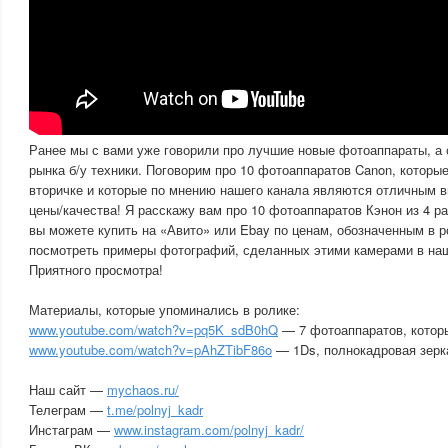
Ранее мы с вами уже говорили про лучшие новые фотоаппараты, а 
рынка б/у техники. Поговорим про 10 фотоаппаратов Canon, которы
вторичке и которые по мнению нашего канала являются отличным в
цены/качества! Я расскажу вам про 10 фотоаппаратов Кэнон из 4 р
вы можете купить на «Авито» или Ebay по ценам, обозначенным в 
посмотреть примеры фотографий, сделанных этими камерами в на
Приятного просмотра!
Материалы, которые упоминались в ролике:
www.youtube.com/watch?v=pq5K_sdB0hQ
— 7 фотоаппаратов, которы
www.youtube.com/watch?v=pAhZTibF86o
— 1Ds, полнокадровая зерк
Наш сайт —
mychaos.ru/
Телеграм —
t.me/polnyj_kadr
Инстаграм —
www.instagram.com/polnyj_kadr/