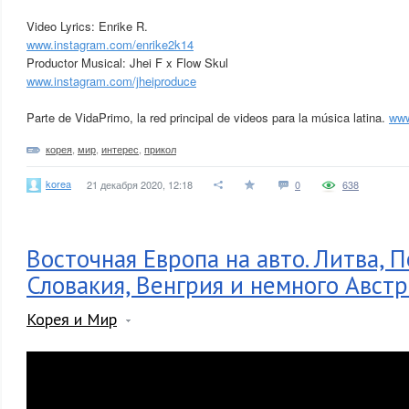
Video Lyrics: Enrike R.
www.instagram.com/enrike2k14
Productor Musical: Jhei F x Flow Skul
www.instagram.com/jheiproduce
Parte de VidaPrimo, la red principal de videos para la música latina.
www
корея
,
мир
,
интерес
,
прикол
korea
21 декабря 2020, 12:18
0
638
Восточная Европа на авто. Литва, 
Словакия, Венгрия и немного Авст
Корея и Мир