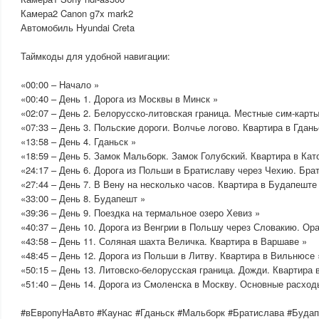
Камера2 Canon g7x mark2
Автомобиль Hyundai Creta
Таймкоды для удобной навигации:
«00:00 – Начало »
«00:40 – День 1. Дорога из Москвы в Минск »
«02:07 – День 2. Белорусско-литовская граница. Местные сим-карты
«07:33 – День 3. Польские дороги. Волчье логово. Квартира в Гдань
«13:58 – День 4. Гданьск »
«18:59 – День 5. Замок Мальборк. Замок Голубский. Квартира в Кат
«24:17 – День 6. Дорога из Польши в Братиславу через Чехию. Бра
«27:44 – День 7. В Вену на несколько часов. Квартира в Будапеште
«33:00 – День 8. Будапешт »
«39:36 – День 9. Поездка на термальное озеро Хевиз »
«40:37 – День 10. Дорога из Венгрии в Польшу через Словакию. Ора
«43:58 – День 11. Соляная шахта Величка. Квартира в Варшаве »
«48:45 – День 12. Дорога из Польши в Литву. Квартира в Вильнюсе 
«50:15 – День 13. Литовско-белорусская граница. Дожди. Квартира 
«51:40 – День 14. Дорога из Смоленска в Москву. Основные расход
#вЕвропуНаАвто #Каунас #Гданьск #Мальборк #Братислава #Буда