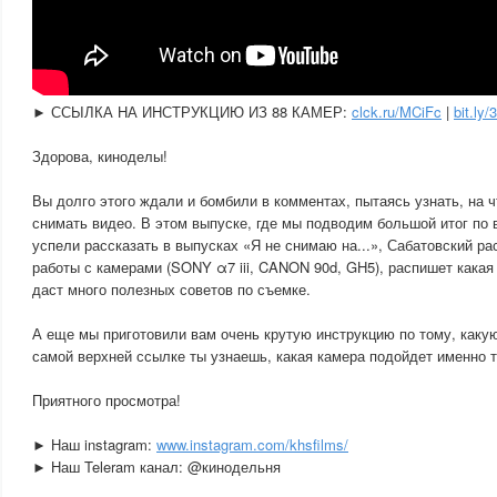
► ССЫЛКА НА ИНСТРУКЦИЮ ИЗ 88 КАМЕР:
clck.ru/MCiFc
|
bit.ly
Здорова, киноделы!
Вы долго этого ждали и бомбили в комментах, пытаясь узнать, на ч
снимать видео. В этом выпуске, где мы подводим большой итог по 
успели рассказать в выпусках «Я не снимаю на...», Сабатовский ра
работы с камерами (SONY α7 iii, CANON 90d, GH5), распишет какая
даст много полезных советов по съемке.
А еще мы приготовили вам очень крутую инструкцию по тому, каку
самой верхней ссылке ты узнаешь, какая камера подойдет именно т
Приятного просмотра!
► Наш instagram:
www.instagram.com/khsfilms/
► Наш Teleram канал: @кинодельня