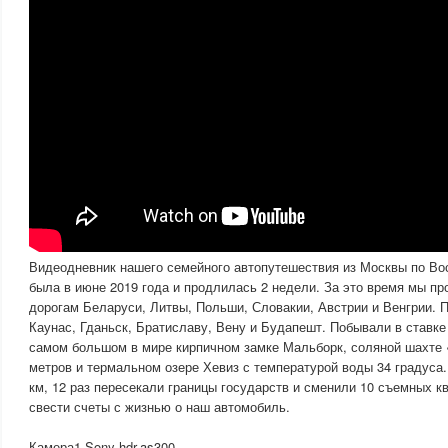
Видеодневник нашего семейного автопутешествия из Москвы по Во
была в июне 2019 года и продлилась 2 недели. За это время мы пр
дорогам Беларуси, Литвы, Польши, Словакии, Австрии и Венгрии. П
Каунас, Гданьск, Братиславу, Вену и Будапешт. Побывали в ставке
самом большом в мире кирпичном замке Мальборк, соляной шахте 
метров и термальном озере Хевиз с температурой воды 34 градуса.
км, 12 раз пересекали границы государств и сменили 10 съемных к
свести счеты с жизнью о наш автомобиль.
Камера1 Sony hdr-as300