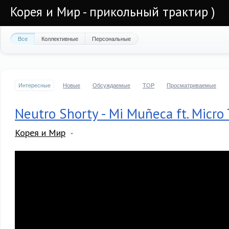
Корея и Мир - прикольный трактир )
Все
Коллективные
Персональные
Интересные
Новые
Обсуждаемые
TOP
Просматриваемые
Neutro Shorty - Mi Muñeca ft. Micr
Корея и Мир