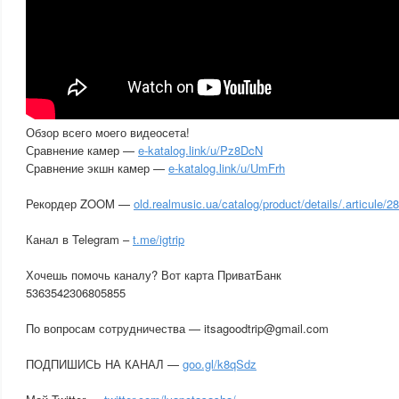
Обзор всего моего видеосета!
Сравнение камер —
e-katalog.link/u/Pz8DcN
Сравнение экшн камер —
e-katalog.link/u/UmFrh
Рекордер ZOOM —
old.realmusic.ua/catalog/product/details/.articule/2
Канал в Telegram –
t.me/igtrip
Хочешь помочь каналу? Вот карта ПриватБанк
5363542306805855
По вопросам сотрудничества — itsagoodtrip@gmail.com
ПОДПИШИСЬ НА КАНАЛ —
goo.gl/k8qSdz