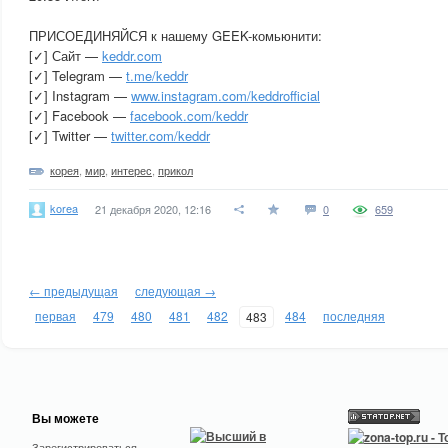
ПРИСОЕДИНЯЙСЯ к нашему GEEK-комьюнити:
[✓] Сайт —
keddr.com
[✓] Telegram —
t.me/keddr
[✓] Instagram —
www.instagram.com/keddrofficial
[✓] Facebook —
facebook.com/keddr
[✓] Twitter —
twitter.com/keddr
корея
,
мир
,
интерес
,
прикол
korea
21 декабря 2020, 12:16
0
659
← предыдущая
следующая →
первая
479
480
481
482
484
последняя
483
Вы можете
Зарегистрироваться