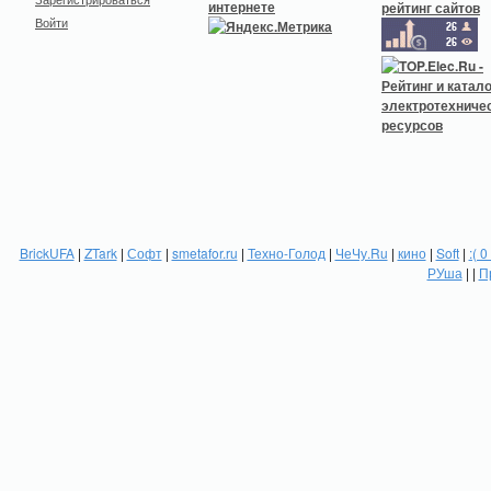
Войти
BrickUFA
|
ZTark
|
Софт
|
smetafor.ru
|
Техно-Голод
|
ЧеЧу.Ru
|
кино
|
Soft
|
:( 0
РУша
| |
П