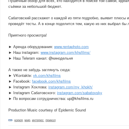
Пушечный обзор для всех, кто находится в поиске той самой, идеа
съёмки за небольшой бюджет.
Сабатовский расскажет о каждой из пяти подробно, выявит плюсы и
проведёт тесты. А в конце поделится тем, какую из них выбрал бы 
Приятного просмотра!
► Аренда оборудования:
www.rentaphoto.com
► Наш instagram:
www.instagram.com/khsfilms/
► Наш Teleram канал: @кинодельня
А также не забудь заглянуть сюда:
► VKontakte:
vk.com/khsfilms
► Facebook:
facebook.com/khsfilms
► Instagram Хохлова:
instagram.com/my_khokh/
► Instagram Сабатовского:
instagram.com/sabatovsky
► По вопросам сотрудничества: up@khsfilms.ru
Production Music courtesy of Epidemic Sound
корея
,
мир
,
интерес
,
прикол