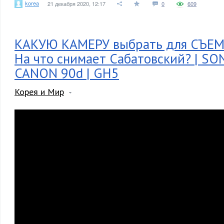
korea
21 декабря 2020, 12:17
0
609
КАКУЮ КАМЕРУ выбрать для СЪЕМ
На что снимает Сабатовский? | SONY
CANON 90d | GH5
Корея и Мир