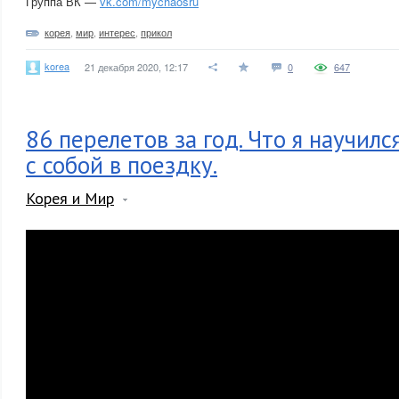
Группа ВК —
vk.com/mychaosru
корея
,
мир
,
интерес
,
прикол
korea
21 декабря 2020, 12:17
0
647
86 перелетов за год. Что я научилс
с собой в поездку.
Корея и Мир