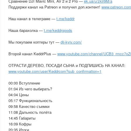
Сравнение DJI Mavic Mini, Air 2 и 2 Pro —
ek.ua/u/zklr9M/a
Поддержи канал на Patreon и получил доп.контент!
www.patreon.com
Наш канал в телеграме —
t.me/keddr
Наша барахолка —
t.me/keddrgoods
Мы покупаем коптеры тут —
dji-kyiv.com/
Второй канал KeddrPlus —
www.youtube.com/channel/UCB3_rmcc7oZ
ОТРАСТИ ДЕРЕВО, ПОСАДИ СЫНА и ПОДПИШИСЬ НА КАНАЛ:
www.youtube.com/user/Keddrcom?sub_confirmation=1
00:00 Вступление
01:04 Из чего выбирать?
04:04 Цены
05:17 Функциональность
09:58 Качество съемки
11:08 Дальность полёта
14:45 Габариты
16:09 Кофры
20:35 Итоги