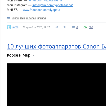
Мой Twitter —
twitter.com/lyapotasasha/
Мой Instagram —
instagram.com/lyapotasasha/
Мой FB —
www.facebook.com/lyapota
корея
,
мир
,
интерес
,
прикол
korea
21 декабря 2020, 12:17
0
600
10 лучших фотоаппаратов Canon Б
Корея и Мир