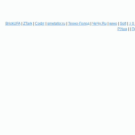
BrickUFA
|
ZTark
|
Софт
|
smetafor.ru
|
Техно-Голод
|
ЧеЧу.Ru
|
кино
|
Soft
|
:( 0
РУша
| |
П