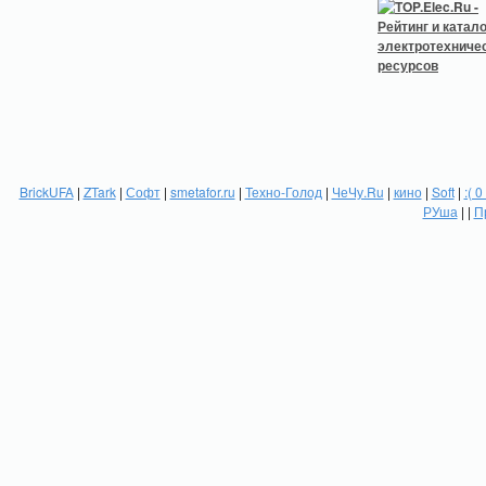
BrickUFA
|
ZTark
|
Софт
|
smetafor.ru
|
Техно-Голод
|
ЧеЧу.Ru
|
кино
|
Soft
|
:( 0
РУша
| |
П